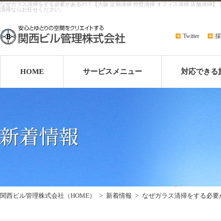
なぜガラス清掃をする必要があるの？【大阪 定期清掃 外壁清掃 オフィス清掃 店舗清掃
清掃ならお任せください。
Twitter
採
HOME
サービスメニュー
対応できる
関西ビル管理株式会社（HOME）
>
新着情報
>
なぜガラス清掃をする必要が