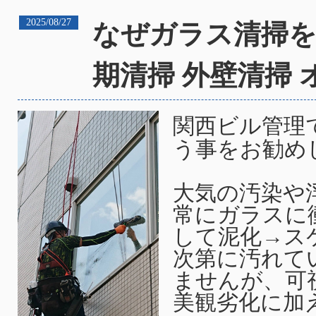
2025/08/27
なぜガラス清掃を
期清掃 外壁清掃 
関西ビル管理
う事をお勧め
大気の汚染や
常にガラスに
して泥化→ス
次第に汚れて
ませんが、可
美観劣化に加