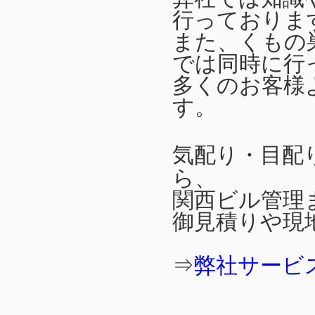
行っておりま
また、くもの
では同時に行
多くのお客様
す。
気配り・目配
ら、
関西ビル管理
御見積りや現
⇒
弊社サービ