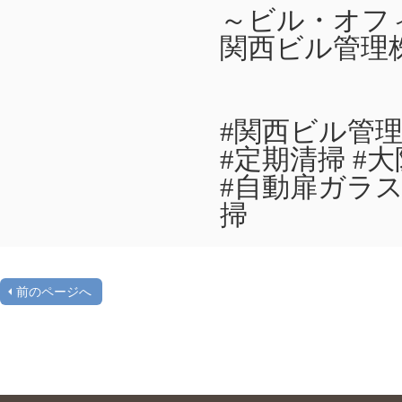
～ビル・オフ
関西ビル管理
#関西ビル管理
#定期清掃 #大
#自動扉ガラス
掃
前のページへ