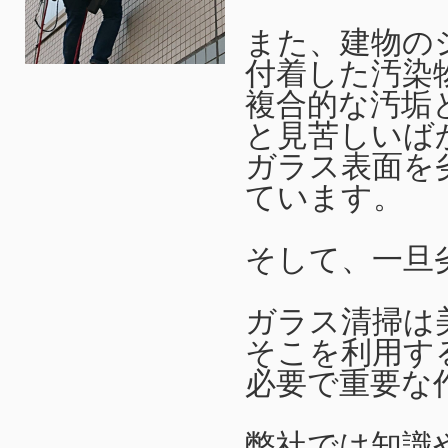
また、建物の
付着した汚染
複合的な汚垢
と見苦しいば
ガラス表面を
ています。
そして、一旦
ガラス清掃は
そこを利用す
必要で重要な
弊社では知識